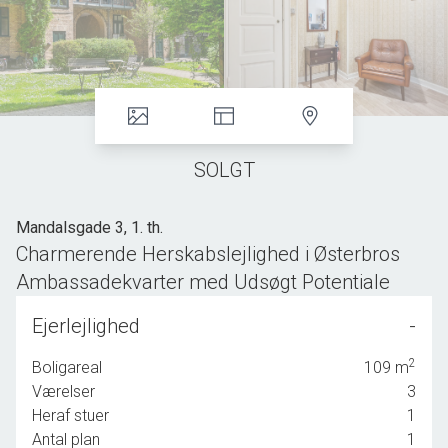
SOLGT
Mandalsgade 3, 1. th.
Charmerende Herskabslejlighed i Østerbros
Ambassadekvarter med Udsøgt Potentiale
DET ER IKKE LÆNGERE MULIGT AT BESIGTIGE
Ejerlejlighed
-
LEJLIGHEDEN, DA BUDPROCESSEN ER I GANG.
2
Boligareal
109
m
OBS: DØDSBO MED HJEMFALDSPLIGT.
Værelser
3
Heraf stuer
1
Velkommen til denne enestående herskabslejlighed
Antal plan
1
beliggende i hjertet af Østerbros eftertragtede