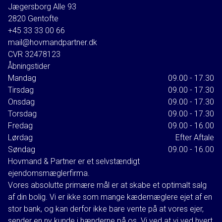
Jægersborg Alle 93
Efter budfristen vil det ikke være muligt at ændre i det
2820
Gentofte
afgivne bud.
+45 33 33 00 66
mail@hovmandpartner.dk
Den budgiver, som boet vælger at gå videre med, vil
CVR
32478123
efterfølgende modtage en købsaftale til signering.
Åbningstider
Mandag
09.00 - 17.30
Tirsdag
09.00 - 17.30
Onsdag
09.00 - 17.30
Torsdag
09.00 - 17.30
Fredag
09.00 - 16.00
Lørdag
Efter Aftale
Søndag
09.00 - 16.00
Hovmand & Partner er et selvstændigt
ejendomsmæglerfirma.
Vores absolutte primære mål er at skabe et optimalt salg
af din bolig. Vi er ikke som mange kædemæglere ejet af en
stor bank, og kan derfor ikke bare vente på at vores ejer,
sender en ny kunde i hænderne på os. Vi ved at vi ved hvert