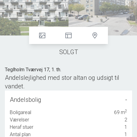
SOLGT
Teglholm Tværvej 17, 1. th.
Andelslejlighed med stor altan og udsigt til
vandet.
LEJLIGHEDEN ER UNDER SALG, OG DET ER DERFOR IKKE LÆNGERE
Andelsbolig
-
MULIGT AT BESTILLE FREMVISNING.
2
Boligareal
69
m
...
Værelser
2
Dejlig andelslejlighed med en charmerende beliggenhed.
Heraf stuer
1
Her nyder du godt af en imponerende række fælles faciliteter, herunder
Antal plan
1