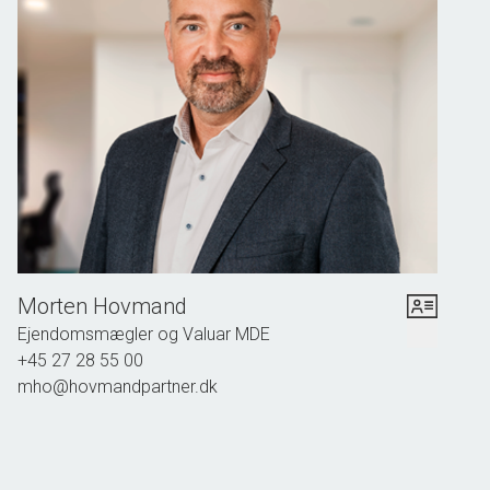
Ejendommen blev opført i 2004 og foreningen er yderst velfungerende med
et stærkt naboskab. Foreningen tilbyder følgende faciliteter: Dørtelefon, en
vidunderlig stor fælles gårdhave med hyggelige hjørner og masser af grønne
områder.Til foreningen hører fælles parkeringspladser, cykelkælder,
kælderrum, elevator, en badebro samt mulighed for at leje en bådplads.
Andelsforeningen er sund og veldrevet. Der afdrages på gælden, som for
hovedparten er fastforrentet, og friværdien i ejendommen er over 60 %.
Morten Hovmand
Ejendomsmægler og Valuar MDE
+45 27 28 55 00
mho@hovmandpartner.dk